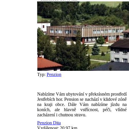
Typ:
Penzion
Nabízíme Vám ubytování v překrásném prostředí
Jestřebích hor. Pension se nachází v klidové zóně
na kraji obce. Dále Vám nabízíme jízdu na
koních, ale hlavně vstřícnost, péči, vlídné
zacházení i chutnou stravu.
Penzion Dita
Vzdálenost: 20.97 km