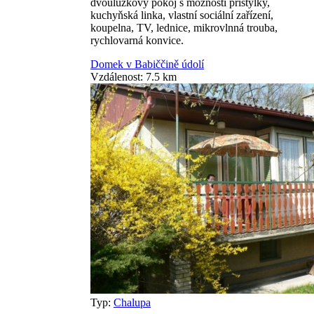
dvoulůžkový pokoj s možností přistýlky,
kuchyňská linka, vlastní sociální zařízení,
koupelna, TV, lednice, mikrovlnná trouba,
rychlovarná konvice.
Domek v Babiččině údolí
Vzdálenost: 7.5 km
Typ:
Chalupa