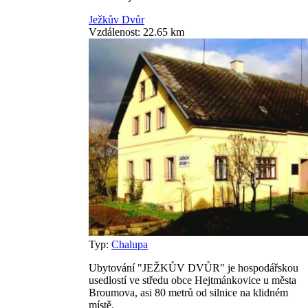
Ježkův Dvůr
Vzdálenost: 22.65 km
Typ:
Chalupa
Ubytování "JEŽKŮV DVŮR" je hospodářskou
usedlostí ve středu obce Hejtmánkovice u města
Broumova, asi 80 metrů od silnice na klidném
místě.