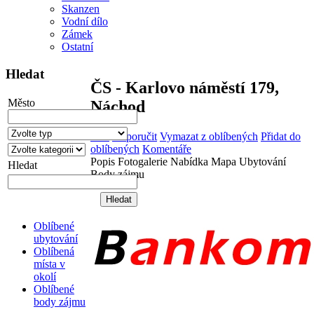
Skanzen
Vodní dílo
Zámek
Ostatní
Hledat
ČS - Karlovo náměstí 179,
Město
Náchod
Tisk
Doporučit
Vymazat z oblíbených
Přidat do
oblíbených
Komentáře
Popis
Fotogalerie
Nabídka
Mapa
Ubytování
Hledat
Body zájmu
Oblíbené
ubytování
Oblíbená
místa v
okolí
Oblíbené
body zájmu