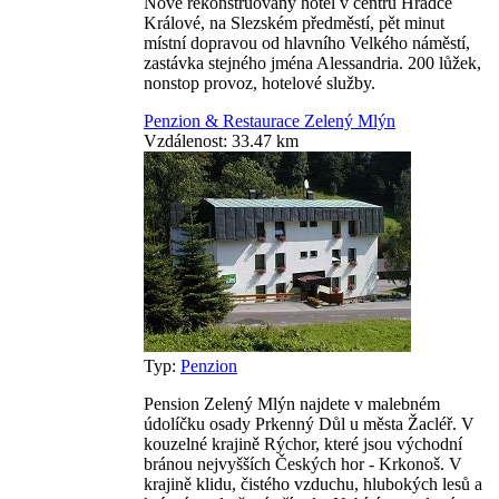
Nově rekonstruovaný hotel v centru Hradce
Králové, na Slezském předměstí, pět minut
místní dopravou od hlavního Velkého náměstí,
zastávka stejného jména Alessandria. 200 lůžek,
nonstop provoz, hotelové služby.
Penzion & Restaurace Zelený Mlýn
Vzdálenost: 33.47 km
Typ:
Penzion
Pension Zelený Mlýn najdete v malebném
údolíčku osady Prkenný Důl u města Žacléř. V
kouzelné krajině Rýchor, které jsou východní
bránou nejvyšších Českých hor - Krkonoš. V
krajině klidu, čistého vzduchu, hlubokých lesů a