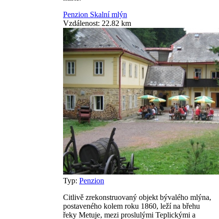
Penzion Skalní mlýn
Vzdálenost: 22.82 km
Typ:
Penzion
Citlivě zrekonstruovaný objekt bývalého mlýna,
postaveného kolem roku 1860, leží na břehu
řeky Metuje, mezi proslulými Teplickými a