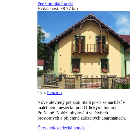
Penzion Stará pošta
Vzdálenost: 38.77 km
Typ:
Penzion
Nově otevřený penzion Stará pošta se nachází v
malebném městečku pod Orlickými horami
Potštejně. Nabízí ubytování ve čtyřech
prostorných a příjemně zařízených apartmánech.
Červenokostelecká bouda