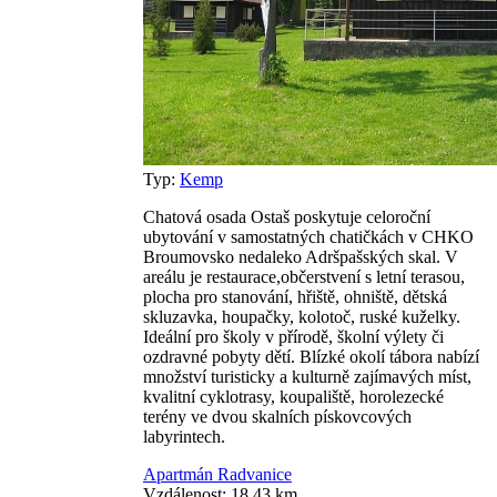
Typ:
Kemp
Chatová osada Ostaš poskytuje celoroční
ubytování v samostatných chatičkách v CHKO
Broumovsko nedaleko Adršpašských skal. V
areálu je restaurace,občerstvení s letní terasou,
plocha pro stanování, hřiště, ohniště, dětská
skluzavka, houpačky, kolotoč, ruské kuželky.
Ideální pro školy v přírodě, školní výlety či
ozdravné pobyty dětí. Blízké okolí tábora nabízí
množství turisticky a kulturně zajímavých míst,
kvalitní cyklotrasy, koupaliště, horolezecké
terény ve dvou skalních pískovcových
labyrintech.
Apartmán Radvanice
Vzdálenost: 18.43 km