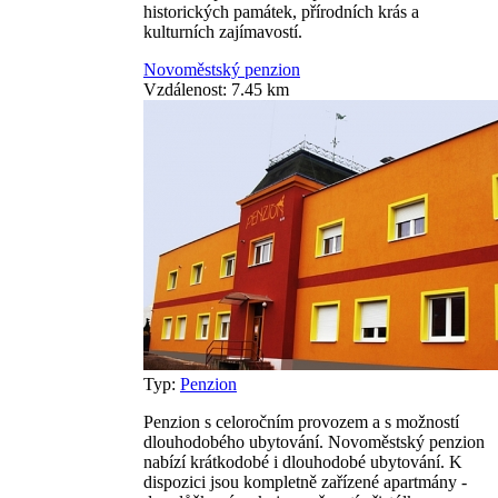
historických památek, přírodních krás a
kulturních zajímavostí.
Novoměstský penzion
Vzdálenost: 7.45 km
Typ:
Penzion
Penzion s celoročním provozem a s možností
dlouhodobého ubytování. Novoměstský penzion
nabízí krátkodobé i dlouhodobé ubytování. K
dispozici jsou kompletně zařízené apartmány -