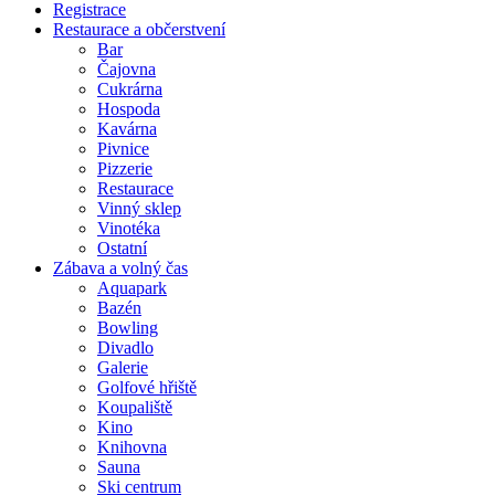
Registrace
Restaurace a občerstvení
Bar
Čajovna
Cukrárna
Hospoda
Kavárna
Pivnice
Pizzerie
Restaurace
Vinný sklep
Vinotéka
Ostatní
Zábava a volný čas
Aquapark
Bazén
Bowling
Divadlo
Galerie
Golfové hřiště
Koupaliště
Kino
Knihovna
Sauna
Ski centrum