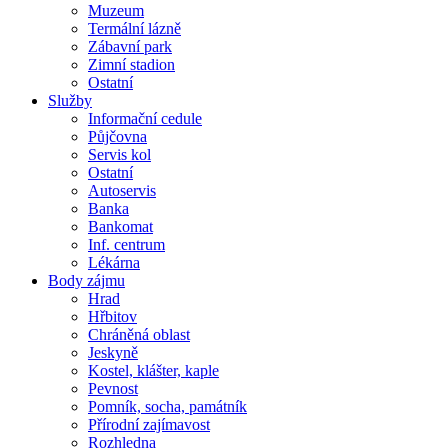
Muzeum
Termální lázně
Zábavní park
Zimní stadion
Ostatní
Služby
Informační cedule
Půjčovna
Servis kol
Ostatní
Autoservis
Banka
Bankomat
Inf. centrum
Lékárna
Body zájmu
Hrad
Hřbitov
Chráněná oblast
Jeskyně
Kostel, klášter, kaple
Pevnost
Pomník, socha, památník
Přírodní zajímavost
Rozhledna