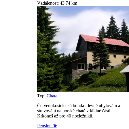
Vzdálenost: 43.74 km
Typ:
Chata
Červenokostelecká bouda - levné ubytování a
stravování na horské chatě v klidné části
Krkonoš až pro 40 nocležníků.
Pension 96