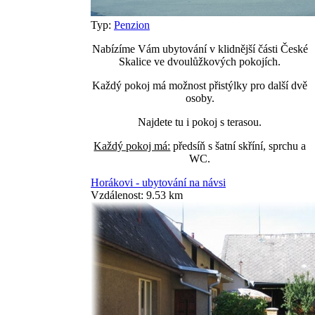
Typ:
Penzion
Nabízíme Vám ubytování v klidnější části České
Skalice ve dvoulůžkových pokojích.
Každý pokoj má možnost přistýlky pro další dvě
osoby.
Najdete tu i pokoj s terasou.
Každý pokoj má:
předsíň s šatní skříní, sprchu a
WC.
Horákovi - ubytování na návsi
Vzdálenost: 9.53 km