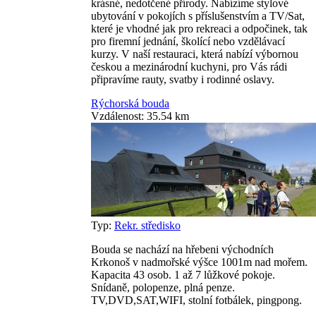
krásné, nedotčené přírody. Nabízíme stylové
ubytování v pokojích s příslušenstvím a TV/Sat,
které je vhodné jak pro rekreaci a odpočinek, tak
pro firemní jednání, školící nebo vzdělávací
kurzy. V naší restauraci, která nabízí výbornou
českou a mezinárodní kuchyni, pro Vás rádi
připravíme rauty, svatby i rodinné oslavy.
Rýchorská bouda
Vzdálenost: 35.54 km
Typ:
Rekr. středisko
Bouda se nachází na hřebeni východních
Krkonoš v nadmořské výšce 1001m nad mořem.
Kapacita 43 osob. 1 až 7 lůžkové pokoje.
Snídaně, polopenze, plná penze.
TV,DVD,SAT,WIFI, stolní fotbálek, pingpong.