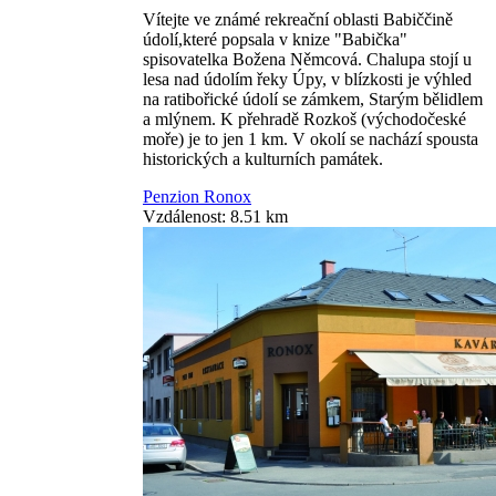
Vítejte ve známé rekreační oblasti Babiččině
údolí,které popsala v knize "Babička"
spisovatelka Božena Němcová. Chalupa stojí u
lesa nad údolím řeky Úpy, v blízkosti je výhled
na ratibořické údolí se zámkem, Starým bělidlem
a mlýnem. K přehradě Rozkoš (východočeské
moře) je to jen 1 km. V okolí se nachází spousta
historických a kulturních památek.
Penzion Ronox
Vzdálenost: 8.51 km