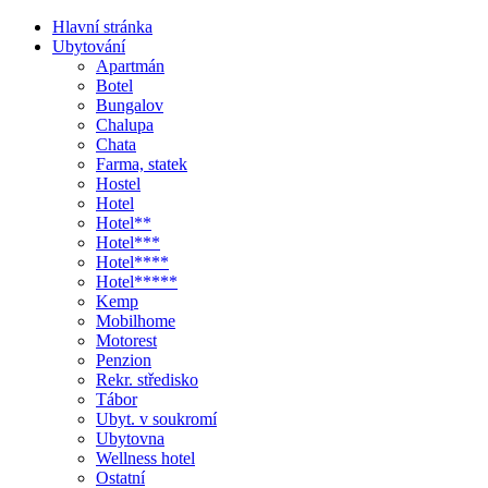
Hlavní stránka
Ubytování
Apartmán
Botel
Bungalov
Chalupa
Chata
Farma, statek
Hostel
Hotel
Hotel**
Hotel***
Hotel****
Hotel*****
Kemp
Mobilhome
Motorest
Penzion
Rekr. středisko
Tábor
Ubyt. v soukromí
Ubytovna
Wellness hotel
Ostatní